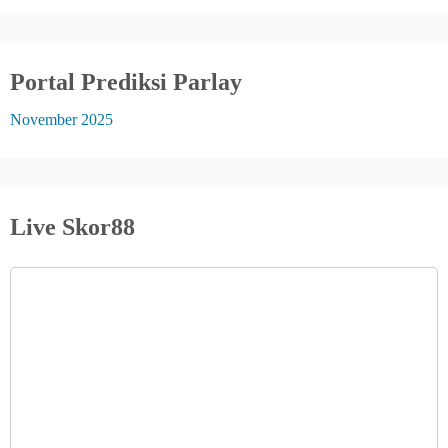
Portal Prediksi Parlay
November 2025
Live Skor88