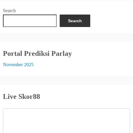
Search
Search
Portal Prediksi Parlay
November 2025
Live Skor88