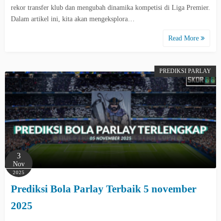
rekor transfer klub dan mengubah dinamika kompetisi di Liga Premier.
Dalam artikel ini, kita akan mengeksplora…
Read More
PREDIKSI PARLAY
3
Nov
2025
Prediksi Bola Parlay Terbaik 5 november
2025