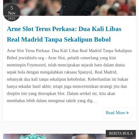
5
Nov
2025
Arne Slot Terus Perkasa: Dua Kali Libas
Real Madrid Tanpa Sekalipun Bobol
Arne Slot Terus Perkasa: Dua Kali Libas Real Madrid Tanpa Sekalipun
Bobol jewishinfo.org - Arne Slot, pelatih cemerlang yang kini
memimpin Feyenoord, telah menciptakan sejarah baru dalam dunia
sepak bola dengan mengalahkan raksasa Spanyol, Real Madrid,
sebanyak dua kali tanpa sekalipun kebobolan. Keberhasilan ini bukan
hanya sekadar hasil akhir, tetapi juga mencerminkan strategi jitu dan
disiplin tim yang diterapkan Slot. Dalam artikel ini, kita akan
membahas lebih dalam mengenai taktik yang dig…
Read More
BERITA BOLA